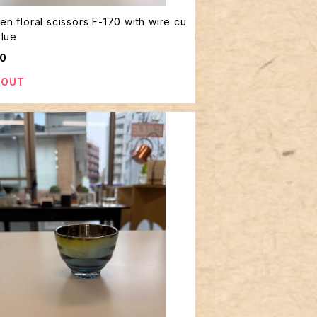
n floral scissors F-170 with wire cu
Blue
50
 OUT