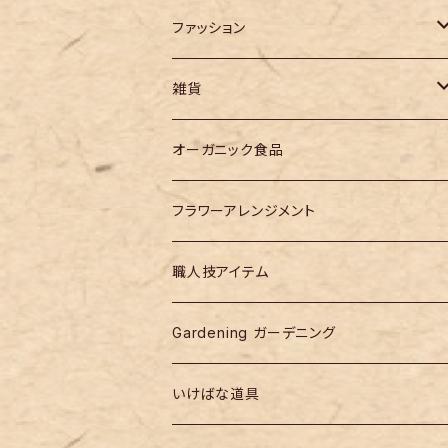
ファッション
バッグ
雑貨
作家モノ
オーガニック食品
designer products
フラワーアレンジメント
職人技アイテム
Gardening ガーデニング
いけばな道具