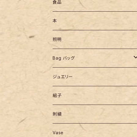
食品
本
照明
Bag バッグ
リュックサック
ジュエリー
組子
刺繍
Vase