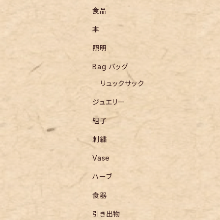
食品
本
照明
Bag バッグ
リュックサック
ジュエリー
組子
刺繍
Vase
ハーブ
食器
引き出物