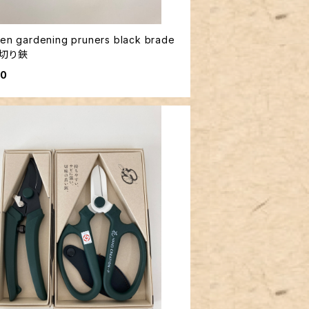
en gardening pruners black brade
切り鋏
50