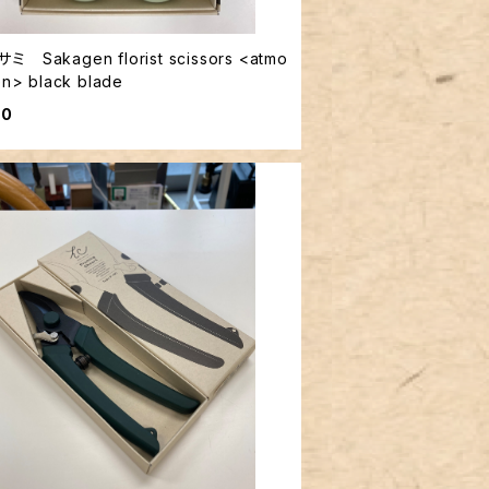
Sakagen florist scissors <atmo
en> black blade
00