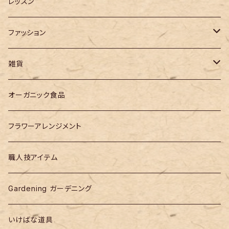
レッスン
ファッション
バッグ
雑貨
作家モノ
オーガニック食品
designer products
フラワーアレンジメント
職人技アイテム
Gardening ガーデニング
いけばな道具