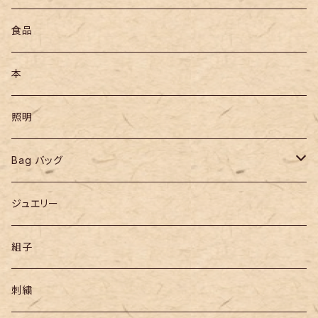
食品
本
照明
Bag バッグ
リュックサック
ジュエリー
組子
刺繍