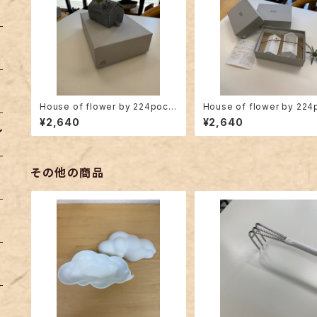
House of flower by 224pocel
House of flower by 224
ain gray
ain white
¥2,640
¥2,640
その他の商品