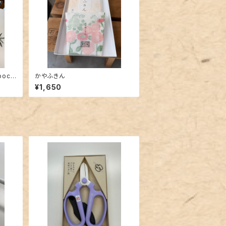
pocel
かやふきん
¥1,650