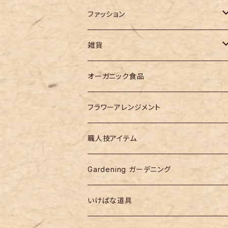
ファッション
バッグ
雑貨
作家モノ
オーガニック食品
designer products
フラワーアレンジメント
職人技アイテム
Gardening ガーデニング
いけばな道具