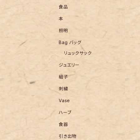
食品
本
照明
Bag バッグ
リュックサック
ジュエリー
組子
刺繍
Vase
ハーブ
食器
引き出物