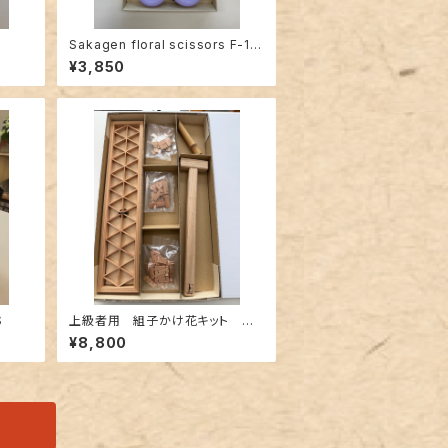
Sakagen floral scissors F-17
0 with wire cutters Lavender
¥3,850
S
上級者用 組子かけ花キット パ
ーツバージョン
¥8,800