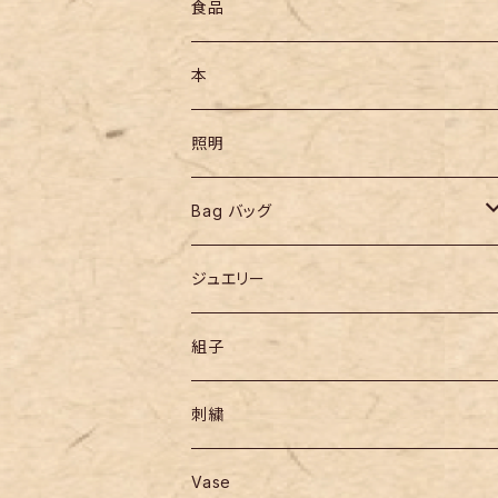
食品
本
照明
Bag バッグ
リュックサック
ジュエリー
組子
刺繍
Vase