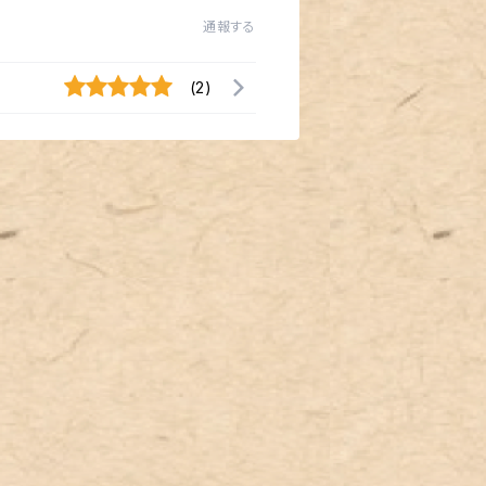
通報する
(2)