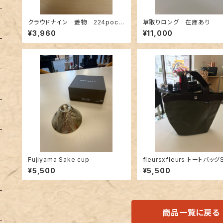
クラウドナイン 蓋物 224pocel
草取りロング 在庫あり
ain
¥3,960
¥11,000
Fujiyama Sake cup
fleursxfleurs トートバッグ
¥5,500
¥5,500
商品一覧に戻る