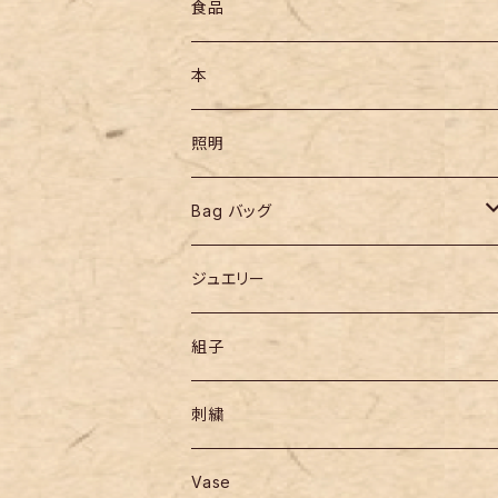
食品
本
照明
Bag バッグ
リュックサック
ジュエリー
組子
刺繍
Vase