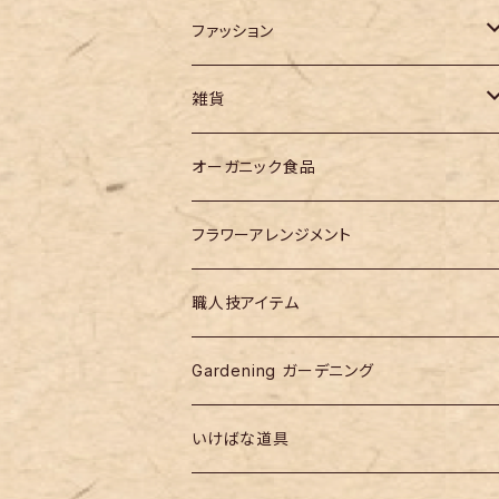
ファッション
バッグ
雑貨
作家モノ
オーガニック食品
designer products
フラワーアレンジメント
職人技アイテム
Gardening ガーデニング
いけばな道具