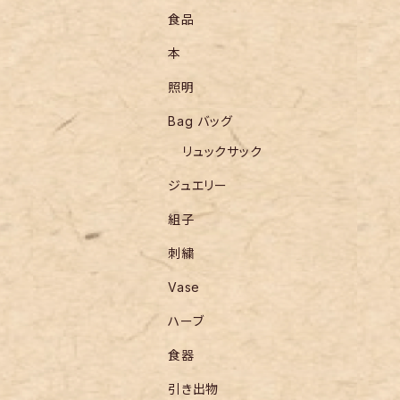
食品
本
照明
Bag バッグ
リュックサック
ジュエリー
組子
刺繍
Vase
ハーブ
食器
引き出物