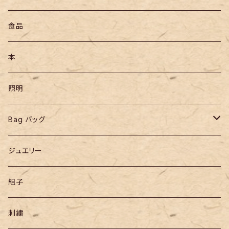
食品
本
照明
Bag バッグ
リュックサック
ジュエリー
組子
刺繍