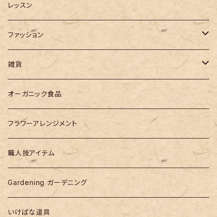
レッスン
ファッション
バッグ
雑貨
作家モノ
オーガニック食品
designer products
フラワーアレンジメント
職人技アイテム
Gardening ガーデニング
いけばな道具