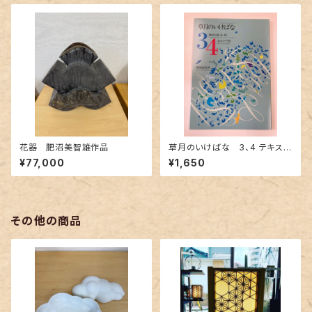
花器 肥沼美智雄作品
草月のいけばな 3、4 テキスト
ブック
¥77,000
¥1,650
その他の商品