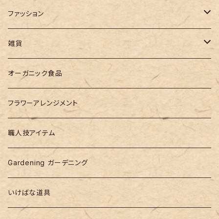
ファッション
バッグ
雑貨
作家モノ
オーガニック食品
designer products
フラワーアレンジメント
職人技アイテム
Gardening ガーデニング
いけばな道具