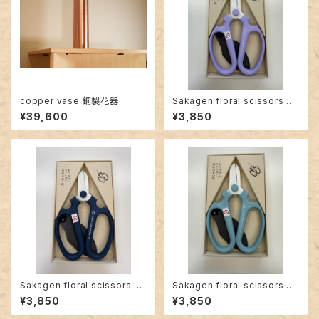
copper vase 銅製花器
Sakagen floral scissors F-
170 with wire cutters Lave
¥39,600
¥3,850
nder
Sakagen floral scissors F-
Sakagen floral scissors F-
170 with wire cutters Blue
170 with wire cutters Smok
¥3,850
¥3,850
y Aqua