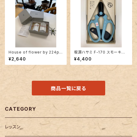
House of flower by 224po
坂源ハサミ F-170 スモーキー
celain white
アクア黒刃
¥2,640
¥4,400
商品一覧に戻る
CATEGORY
レッスン