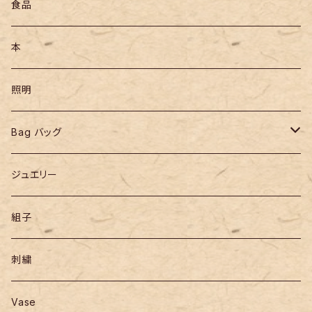
食品
本
照明
Bag バッグ
リュックサック
ジュエリー
組子
刺繍
Vase