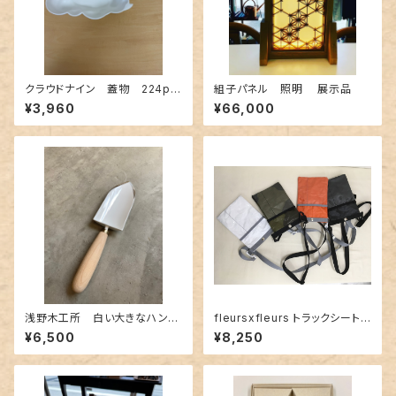
クラウドナイン 蓋物 224po
組子パネル 照明 展示品
celain
¥3,960
¥66,000
浅野木工所 白い大きなハンド
fleursxfleurs トラックシートで
スコップ 箱無し
できたシザーバッグ scissors b
¥6,500
¥8,250
ag