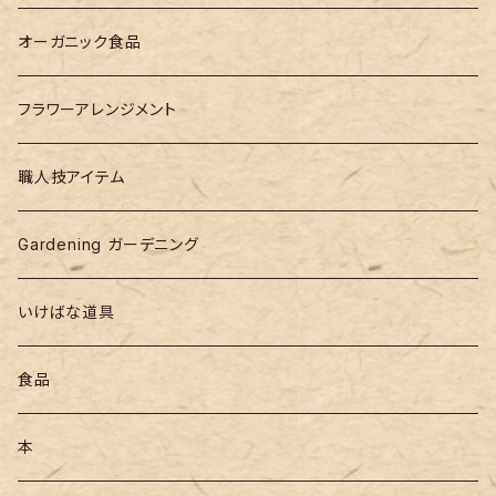
作家モノ
オーガニック食品
designer products
フラワーアレンジメント
職人技アイテム
Gardening ガーデニング
いけばな道具
食品
本