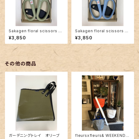
Sakagen floral scissors <a
Sakagen floral scissors <i
tmos green >white blade
celand blue>white blade
¥3,850
¥3,850
その他の商品
ガーデニングトレイ オリーブ
fleursxfleurs& WEEKEND(E