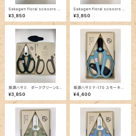
Sakagen floral scissors F-
Sakagen floral scissors F-
170 with wire cutters Lave
170 with wire cutters Blue
¥3,850
¥3,850
nder
坂源ハサミ ダークグリーンSa
坂源ハサミ F-170 スモーキー
kagen floral scissors F-17
アクア黒刃
¥3,850
¥4,400
0 white blade