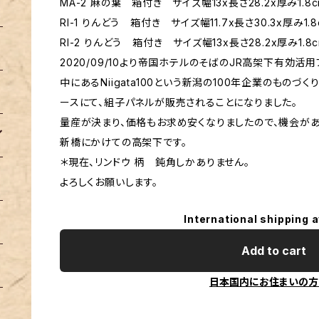
MA-2 麻の葉 箱付き サイズ幅13x長さ28.2x厚み1.8
RI-1 りんどう 箱付き サイズ幅11.7x長さ30.3x厚み1.
RI-2 りんどう 箱付き サイズ幅13x長さ28.2x厚み1.8
2020/09/10より帝国ホテルのそばのJR高架下有効活用プ
中にあるNiigata100という新潟の100年企業のもの
ースにて、組子パネルが販売されることになりました。
量産が決まり、価格もお求め安くなりましたので、機会が
新橋にかけての高架下です。
＊現在、リンドウ 柄 鈍角しかありません。
よろしくお願いします。
International shipping a
Add to cart
日本国内にお住まいの方