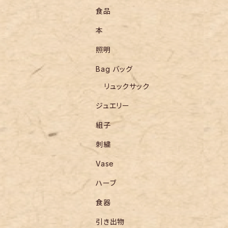
食品
本
照明
Bag バッグ
リュックサック
ジュエリー
組子
刺繍
Vase
ハーブ
食器
引き出物