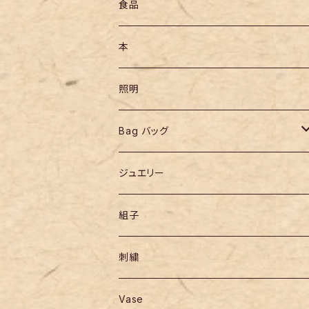
食品
本
照明
Bag バッグ
リュックサック
ジュエリー
組子
刺繍
Vase