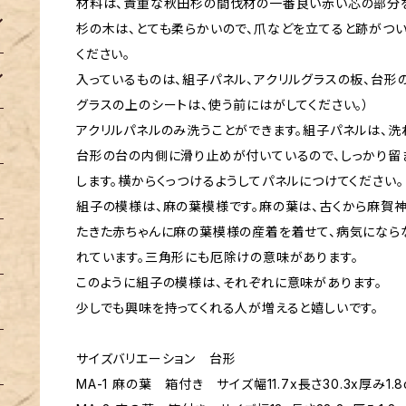
材料は、貴重な秋田杉の間伐材の一番良い赤い芯の部分を
杉の木は、とても柔らかいので、爪などを立てると跡がつ
ください。
入っているものは、組子パネル、アクリルグラスの板、台形の
グラスの上のシートは、使う前にはがしてください。）
アクリルパネルのみ洗うことができます。組子パネルは、洗
台形の台の内側に滑り止めが付いているので、しっかり留
します。横からくっつけるようしてパネルにつけてください。
組子の模様は、麻の葉模様です。麻の葉は、古くから麻賀
たきた赤ちゃんに麻の葉模様の産着を着せて、病気になら
れています。三角形にも厄除けの意味があります。
このように組子の模様は、それぞれに意味があります。
少しでも興味を持ってくれる人が増えると嬉しいです。
サイズバリエーション 台形
MA-1 麻の葉 箱付き サイズ幅11.7x長さ30.3x厚み1.