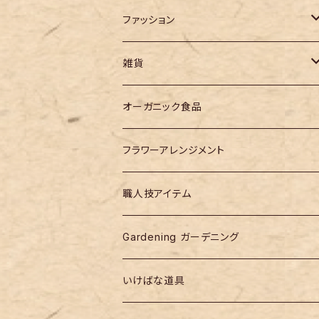
ファッション
バッグ
雑貨
作家モノ
オーガニック食品
designer products
フラワーアレンジメント
職人技アイテム
Gardening ガーデニング
いけばな道具