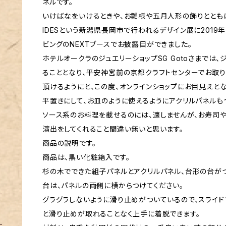
ネルです。
いけばなをいけるときや、お雛様や五月人形の飾りとともに
IDESという新潟県長岡市で行われるデザイン展に2019年
ビングのNEXTブースでお披露目ができました。
ホテルオークラのジュエリーショップSG Gotoさまでは
ることとなり、平安神宮前の京都クラフトセンターでお取り
頂けるようにと、この度、オンラインショップにお目見えとな
平置きにして、お皿のように使えるようにアクリルパネルも
ソース系のお料理を載せるのには、適しませんが、お寿司
演出をしてくれること間違い無いと思います。
商品の説明です。
商品は、黒い化粧箱入です。
杉の木でできた組子パネルとアクリルパネル、台形の台がつ
台は、パネルの両側に横からつけてください。
グラグラしないように滑り止めがついているので、スライ
と滑り止めが取れることなく上手に着脱できます。